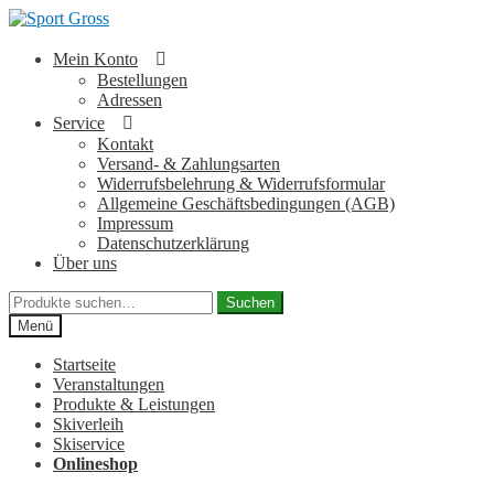
Zur
Zum
Navigation
Inhalt
springen
springen
Mein Konto
Bestellungen
Adressen
Service
Kontakt
Versand- & Zahlungsarten
Widerrufsbelehrung & Widerrufsformular
Allgemeine Geschäftsbedingungen (AGB)
Impressum
Datenschutzerklärung
Über uns
Suche
Suchen
nach:
Menü
Startseite
Veranstaltungen
Produkte & Leistungen
Skiverleih
Skiservice
Onlineshop