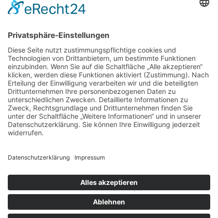
nicht und kontaktieren Sie uns unter:
Telefon:
0711 / 42 15 98
E-Mail:
shop@sport-gross.de
© 2019-2026 ·
Sport Gross
· Dein Sportfachgeschäft in
Stuttgart-Hedelfingen
Alle Preise inkl. der gesetzlichen MwSt. · Die durchgestrichenen
Preise entsprechen, sofern nicht anders angegegeben, den
bisherigen Preisen in unserem Shop.
Cookie-Einstellungen