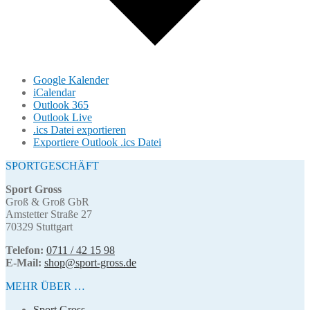
Google Kalender
iCalendar
Outlook 365
Outlook Live
.ics Datei exportieren
Exportiere Outlook .ics Datei
SPORTGESCHÄFT
Sport Gross
Groß & Groß GbR
Amstetter Straße 27
70329 Stuttgart
Telefon:
0711 / 42 15 98
E-Mail:
shop@sport-gross.de
MEHR ÜBER …
Sport Gross