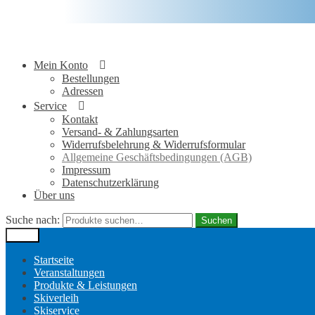
Mein Konto
Bestellungen
Adressen
Service
Kontakt
Versand- & Zahlungsarten
Widerrufsbelehrung & Widerrufsformular
Allgemeine Geschäftsbedingungen (AGB)
Impressum
Datenschutzerklärung
Über uns
Suche nach:
Suchen
Menü
Startseite
Veranstaltungen
Produkte & Leistungen
Skiverleih
Skiservice