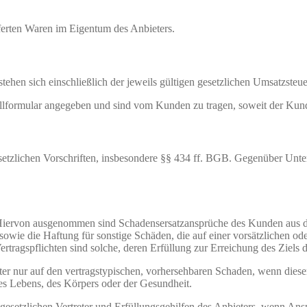
eferten Waren im Eigentum des Anbieters.
stehen sich einschließlich der jeweils gültigen gesetzlichen Umsatzsteue
lformular angegeben und sind vom Kunden zu tragen, soweit der Kund
esetzlichen Vorschriften, insbesondere §§ 434 ff. BGB. Gegenüber Unte
Hiervon ausgenommen sind Schadensersatzansprüche des Kunden aus de
sowie die Haftung für sonstige Schäden, die auf einer vorsätzlichen ode
ertragspflichten sind solche, deren Erfüllung zur Erreichung des Ziels d
eter nur auf den vertragstypischen, vorhersehbaren Schaden, wenn dieser
s Lebens, des Körpers oder der Gesundheit.
gesetzlichen Vertreter und Erfüllungsgehilfen des Anbieters, wenn An