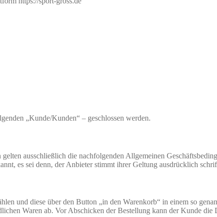
orm https://sport-gross.de
Folgenden „Kunde/Kunden“ – geschlossen werden.
elten ausschließlich die nachfolgenden Allgemeinen Geschäftsbedingu
 es sei denn, der Anbieter stimmt ihrer Geltung ausdrücklich schrift
hlen und diese über den Button „in den Warenkorb“ in einem so gena
dlichen Waren ab. Vor Abschicken der Bestellung kann der Kunde die D