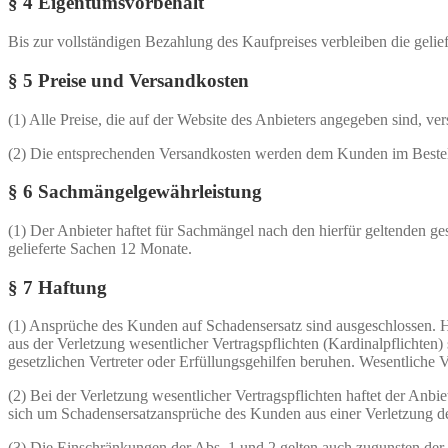
§ 4 Eigentumsvorbehalt
Bis zur vollständigen Bezahlung des Kaufpreises verbleiben die geli
§ 5 Preise und Versandkosten
(1) Alle Preise, die auf der Website des Anbieters angegeben sind, ver
(2) Die entsprechenden Versandkosten werden dem Kunden im Bestel
§ 6 Sachmängelgewährleistung
(1) Der Anbieter haftet für Sachmängel nach den hierfür geltenden g
gelieferte Sachen 12 Monate.
§ 7 Haftung
(1) Ansprüche des Kunden auf Schadensersatz sind ausgeschlossen. 
aus der Verletzung wesentlicher Vertragspflichten (Kardinalpflichten) 
gesetzlichen Vertreter oder Erfüllungsgehilfen beruhen. Wesentliche V
(2) Bei der Verletzung wesentlicher Vertragspflichten haftet der Anbi
sich um Schadensersatzansprüche des Kunden aus einer Verletzung de
(3) Die Einschränkungen der Abs. 1 und 2 gelten auch zugunsten der 