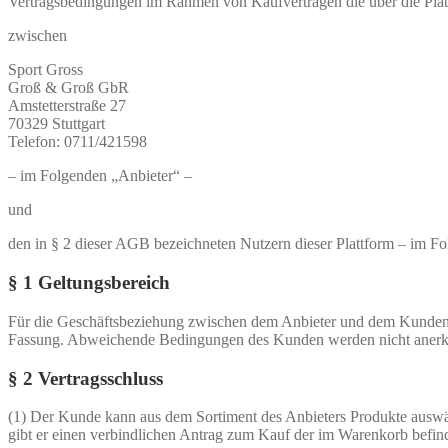
Vertragsbedingungen im Rahmen von Kaufverträgen die über die Plattf
zwischen
Sport Gross
Groß & Groß GbR
Amstetterstraße 27
70329 Stuttgart
Telefon: 0711/421598
– im Folgenden „Anbieter“ –
und
den in § 2 dieser AGB bezeichneten Nutzern dieser Plattform – im 
§ 1 Geltungsbereich
Für die Geschäftsbeziehung zwischen dem Anbieter und dem Kunden g
Fassung. Abweichende Bedingungen des Kunden werden nicht anerkannt,
§ 2 Vertragsschluss
(1) Der Kunde kann aus dem Sortiment des Anbieters Produkte auswä
gibt er einen verbindlichen Antrag zum Kauf der im Warenkorb befin