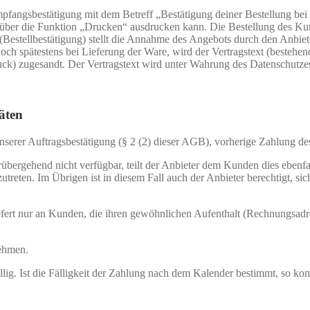
pfangsbestätigung mit dem Betreff „Bestätigung deiner Bestellung bei 
ber die Funktion „Drucken“ ausdrucken kann. Die Bestellung des Kunde
estellbestätigung) stellt die Annahme des Angebots durch den Anbieter 
edoch spätestens bei Lieferung der Ware, wird der Vertragstext (best
ck) zugesandt. Der Vertragstext wird unter Wahrung des Datenschutzes
äten
serer Auftragsbestätigung (§ 2 (2) dieser AGB), vorherige Zahlung des
rübergehend nicht verfügbar, teilt der Anbieter dem Kunden dies ebenfa
eten. Im Übrigen ist in diesem Fall auch der Anbieter berechtigt, sich
iefert nur an Kunden, die ihren gewöhnlichen Aufenthalt (Rechnungsad
ehmen.
fällig. Ist die Fälligkeit der Zahlung nach dem Kalender bestimmt, so