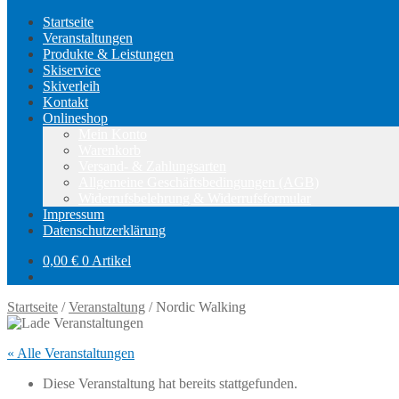
Startseite
Veranstaltungen
Produkte & Leistungen
Skiservice
Skiverleih
Kontakt
Onlineshop
Mein Konto
Warenkorb
Versand- & Zahlungsarten
Allgemeine Geschäftsbedingungen (AGB)
Widerrufsbelehrung & Widerrufsformular
Impressum
Datenschutzerklärung
0,00
€
0 Artikel
Startseite
/
Veranstaltung
/
Nordic Walking
« Alle Veranstaltungen
Diese Veranstaltung hat bereits stattgefunden.