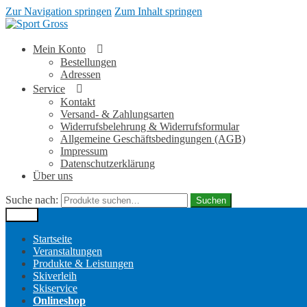
Zur Navigation springen
Zum Inhalt springen
Mein Konto
Bestellungen
Adressen
Service
Kontakt
Versand- & Zahlungsarten
Widerrufsbelehrung & Widerrufsformular
Allgemeine Geschäftsbedingungen (AGB)
Impressum
Datenschutzerklärung
Über uns
Suche nach:
Suchen
Menü
Startseite
Veranstaltungen
Produkte & Leistungen
Skiverleih
Skiservice
Onlineshop